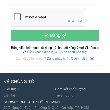
Đăng ký
Bằng việc bấm vào nút đăng ký, bạn đã đồng ý với CK Foods
về
Điều khoản dịch vụ
&
Chính sách bảo mật
Bạn đã có tài khoản?
Đăng nhập
hoặc
Quên mật khẩu?
VỀ CHÚNG TÔI
Giới thiệu
Cam kết chất lượng
Liên hệ
Tuyển dụng
SHOWROOM TẠI TP. HỒ CHÍ MINH
12/2 Nguyễn Tuân, Phường 3, Quận Gò Vấp, TP. HCM