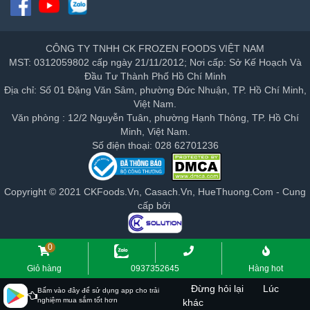
CÔNG TY TNHH CK FROZEN FOODS VIỆT NAM
MST: 0312059802 cấp ngày 21/11/2012; Nơi cấp: Sở Kế Hoạch Và
Đầu Tư Thành Phố Hồ Chí Minh
Địa chỉ: Số 01 Đặng Văn Sâm, phường Đức Nhuận, TP. Hồ Chí Minh,
Việt Nam.
Văn phòng : 12/2 Nguyễn Tuân, phường Hạnh Thông, TP. Hồ Chí
Minh, Việt Nam.
Số điện thoại: 028 62701236
Copyright © 2021 CKFoods.Vn, Casach.Vn, HueThuong.Com - Cung
cấp bởi
0
Giỏ hàng
0937352645
Hàng hot
Đừng hỏi lại
Lúc
Bấm vào đây để sử dụng app cho trải
nghiệm mua sắm tốt hơn
khác