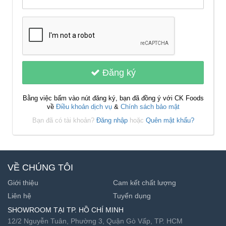
Đăng ký
Bằng việc bấm vào nút đăng ký, bạn đã đồng ý với CK Foods
về
Điều khoản dịch vụ
&
Chính sách bảo mật
Bạn đã có tài khoản?
Đăng nhập
hoặc
Quên mật khẩu?
VỀ CHÚNG TÔI
Giới thiệu
Cam kết chất lượng
Liên hệ
Tuyển dụng
SHOWROOM TẠI TP. HỒ CHÍ MINH
12/2 Nguyễn Tuân, Phường 3, Quận Gò Vấp, TP. HCM