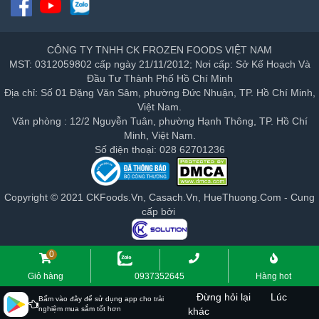
CÔNG TY TNHH CK FROZEN FOODS VIỆT NAM
MST: 0312059802 cấp ngày 21/11/2012; Nơi cấp: Sở Kế Hoạch Và
Đầu Tư Thành Phố Hồ Chí Minh
Địa chỉ: Số 01 Đặng Văn Sâm, phường Đức Nhuận, TP. Hồ Chí Minh,
Việt Nam.
Văn phòng : 12/2 Nguyễn Tuân, phường Hạnh Thông, TP. Hồ Chí
Minh, Việt Nam.
Số điện thoại: 028 62701236
Copyright © 2021 CKFoods.Vn, Casach.Vn, HueThuong.Com - Cung
cấp bởi
0
Giỏ hàng
0937352645
Hàng hot
Đừng hỏi lại
Lúc
Bấm vào đây để sử dụng app cho trải
nghiệm mua sắm tốt hơn
khác