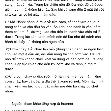
sang mặt bên kia. Trong khi chiên nên để lửa nhỏ, để cá được
giòn ngon mà không bị cháy. Sau khi cá vàng đều 2 mặt thì vớt
ra 1 cái ray có lót giấy thấm dầu.
👉 Mỡ Hành: hành lá mua về rửa sạch, cắt nhỏ vừa ăn, đun
nóng chảo và cho dầu ăn vào. Sau đó, cho hành lá vào, nêm
thêm chút muối, đường, xào cho đến khi hành vừa chín tới là
được. Trong lúc xào hành, mình nên để lửa nhỏ đế tránh cho
hành bị cháy, sẽ không còn ngon nữa.
.👉Cơm cháy: Bắt chảo lên bếp (dùng chảo gang sẽ ngon hơn),
cho vào một ít dầu ăn, đợi dầu nóng thì cho cơm vào. Để lửa
nhỏ để cơm không cháy, khét và dùng vá dàn cơm đều ra lòng
chảo. Tiếp tục chiên cho đến khi cơm khô và dính, cứng thì
được.
👉Cho cơm cháy ra dĩa, rưới mỡ hành lên trên bề mặt miếng
cơm cháy, bày cá dứa ra dĩa thế là xong rồi nek. Món này mình
chấm kèm với tương ớt hoặc mắm me đều bá cháy bọ chét
nhoa.
Nguồn: tham khảo tổng hợp từ internet