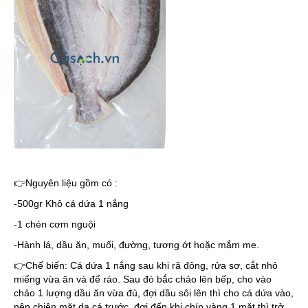
👉Nguyên liệu gồm có :
-500gr Khô cá dứa 1 nắng
-1 chén cơm nguội
-Hành lá, dầu ăn, muối, đường, tương ớt hoặc mắm me.
👉Chế biến: Cá dứa 1 nắng sau khi rã đông, rửa sơ, cắt nhỏ
miếng vừa ăn và để ráo. Sau đó bắc chảo lên bếp, cho vào
chảo 1 lượng dầu ăn vừa đủ, đợi dầu sôi lên thì cho cá dứa vào,
nên chiên mặt da cá trước, đợi đến khi chín vàng 1 mặt thì trở