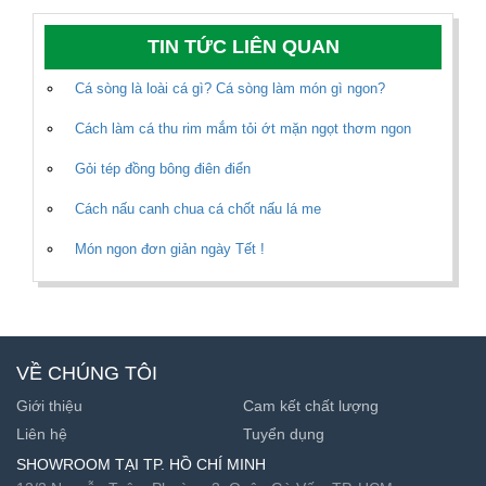
TIN TỨC LIÊN QUAN
Cá sòng là loài cá gì? Cá sòng làm món gì ngon?
Cách làm cá thu rim mắm tỏi ớt mặn ngọt thơm ngon
Gỏi tép đồng bông điên điển
Cách nấu canh chua cá chốt nấu lá me
Món ngon đơn giản ngày Tết !
VỀ CHÚNG TÔI
Giới thiệu
Cam kết chất lượng
Liên hệ
Tuyển dụng
SHOWROOM TẠI TP. HỒ CHÍ MINH