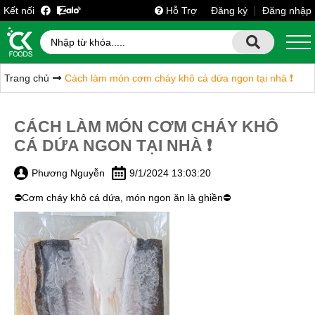
Kết nối
Hỗ Trợ
Đăng ký
Đăng nhập
Trang chủ
Cách làm món cơm cháy khô cá dứa ngon tại nhà ❗️
CÁCH LÀM MÓN CƠM CHÁY KHÔ
CÁ DỨA NGON TẠI NHÀ ❗️
Phương Nguyễn
9/1/2024 13:03:20
⛔️Cơm cháy khô cá dứa, món ngon ăn là ghiền⛔️