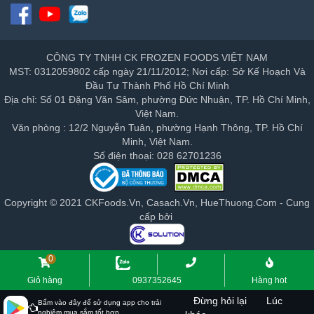
CÔNG TY TNHH CK FROZEN FOODS VIỆT NAM
MST: 0312059802 cấp ngày 21/11/2012; Nơi cấp: Sở Kế Hoạch Và
Đầu Tư Thành Phố Hồ Chí Minh
Địa chỉ: Số 01 Đặng Văn Sâm, phường Đức Nhuận, TP. Hồ Chí Minh,
Việt Nam.
Văn phòng : 12/2 Nguyễn Tuân, phường Hạnh Thông, TP. Hồ Chí
Minh, Việt Nam.
Số điện thoại: 028 62701236
Copyright © 2021 CKFoods.Vn, Casach.Vn, HueThuong.Com - Cung
cấp bởi
0
Giỏ hàng
0937352645
Hàng hot
Đừng hỏi lại
Lúc
Bấm vào đây để sử dụng app cho trải
nghiệm mua sắm tốt hơn