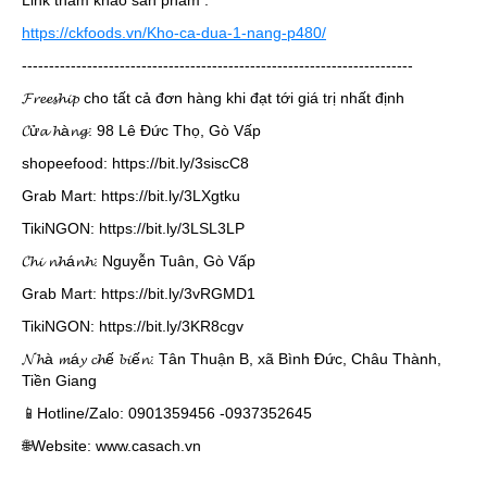
Link tham khảo sản phẩm :
https://ckfoods.vn/Kho-ca-dua-1-nang-p480/
------------------------------------------------------------------------
𝓕𝓻𝓮𝓮𝓼𝓱𝓲𝓹 cho tất cả đơn hàng khi đạt tới giá trị nhất định
𝓒ử𝓪 𝓱à𝓷𝓰: 98 Lê Đức Thọ, Gò Vấp
shopeefood: https://bit.ly/3siscC8
Grab Mart: https://bit.ly/3LXgtku
TikiNGON: https://bit.ly/3LSL3LP
𝓒𝓱𝓲 𝓷𝓱á𝓷𝓱: Nguyễn Tuân, Gò Vấp
Grab Mart: https://bit.ly/3vRGMD1
TikiNGON: https://bit.ly/3KR8cgv
𝓝𝓱à 𝓶á𝔂 𝓬𝓱ế 𝓫𝓲ế𝓷: Tân Thuận B, xã Bình Đức, Châu Thành,
Tiền Giang
📱Hotline/Zalo: 0901359456 -0937352645
🌐Website: www.casach.vn