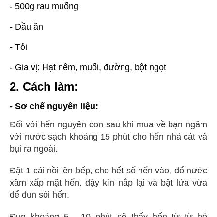
- 500g rau muống
- Dầu ăn
- Tỏi
-
Gia vị: Hạt nêm, muối, đường, bột ngọt
2. Cách làm:
- Sơ chế nguyên liệu:
Đối với hến nguyên con sau khi mua về bạn ngâm
với nước sạch khoảng 15 phút cho hến nhả cát và
bụi ra ngoài.
Đặt 1 cái nồi lên bếp, cho hết số hến vào, đổ nước
xâm xấp mặt hến, đậy kín nắp lại và bật lửa vừa
để đun sôi hến.
Đun khoảng 5 - 10 phút sẽ thấy hến từ từ hé