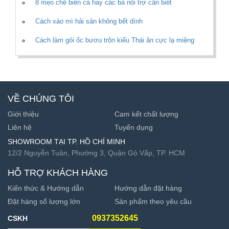
8 mẹo chế biến cá hay các bà nội trợ cần biết
Cách xào mì hải sản không bết dính
Cách làm gỏi ốc bươu trộn kiểu Thái ăn cực lạ miệng
VỀ CHÚNG TÔI
Giới thiệu
Cam kết chất lượng
Liên hệ
Tuyển dụng
SHOWROOM TẠI TP. HỒ CHÍ MINH
12/2 Nguyễn Tuân, Phường 3, Quận Gò Vấp, TP. HCM
HỖ TRỢ KHÁCH HÀNG
Kiến thức & Hướng dẫn
Hướng dẫn đặt hàng
Đặt hàng số lượng lớn
Sản phẩm theo yêu cầu
0937352645
CSKH