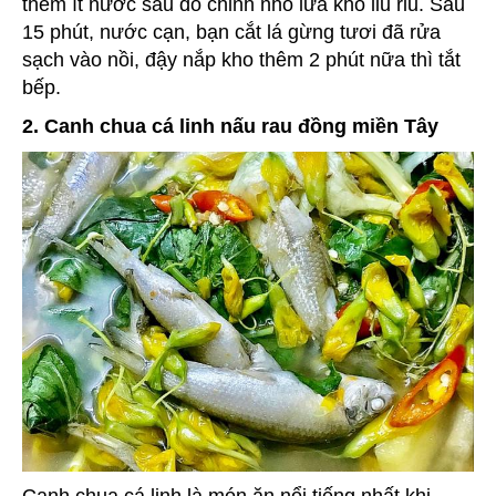
thêm ít nước sau đó chỉnh nhỏ lửa kho liu riu. Sau
15 phút, nước cạn, bạn cắt lá gừng tươi đã rửa
sạch vào nồi, đậy nắp kho thêm 2 phút nữa thì tắt
bếp.
2. Canh chua cá linh nấu rau đồng miền Tây