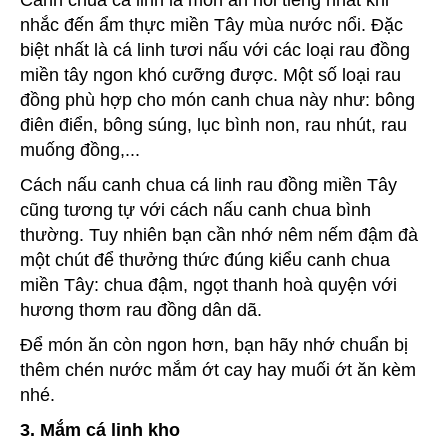
Canh chua cá linh là món ăn nổi tiếng nhất khi
nhắc đến ẩm thực miền Tây mùa nước nổi. Đặc
biệt nhất là cá linh tươi nấu với các loại rau đồng
miền tây ngon khó cưỡng được. Một số loại rau
đồng phù hợp cho món canh chua này như: bông
điên điển, bông súng, lục bình non, rau nhút, rau
muống đồng,...
Cách nấu canh chua cá linh rau đồng miền Tây
cũng tương tự với cách nấu canh chua bình
thường. Tuy nhiên bạn cần nhớ nêm nếm đậm đà
một chút để thưởng thức đúng kiểu canh chua
miền Tây: chua đậm, ngọt thanh hoà quyện với
hương thơm rau đồng dân dã.
Để món ăn còn ngon hơn, bạn hãy nhớ chuẩn bị
thêm chén nước mắm ớt cay hay muối ớt ăn kèm
nhé.
3. Mắm cá linh kho