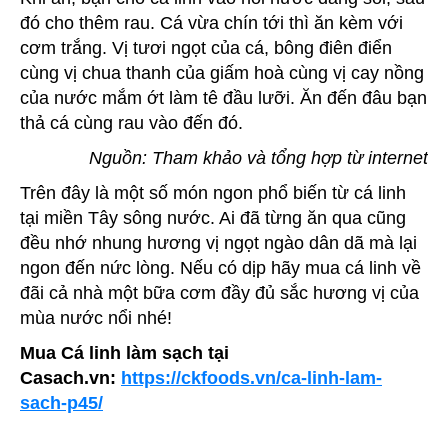
đó cho thêm rau. Cá vừa chín tới thì ăn kèm với
cơm trắng. Vị tươi ngọt của cá, bông điên điển
cùng vị chua thanh của giấm hoà cùng vị cay nồng
của nước mắm ớt làm tê đầu lưỡi. Ăn đến đâu bạn
thả cá cùng rau vào đến đó.
Nguồn: Tham khảo và tổng hợp từ internet
Trên đây là một số món ngon phổ biến từ cá linh
tại miền Tây sông nước. Ai đã từng ăn qua cũng
đều nhớ nhung hương vị ngọt ngào dân dã mà lại
ngon đến nức lòng. Nếu có dịp hãy mua cá linh về
đãi cả nhà một bữa cơm đầy đủ sắc hương vị của
mùa nước nổi nhé!
Mua Cá linh làm sạch tại
Casach.vn:
https://ckfoods.vn/ca-linh-lam-
sach-p45/