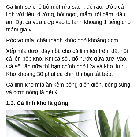
Cá linh sơ chế bỏ ruột rửa sạch, để ráo. Ướp cá
linh với tiêu, đường, bột ngọt, mắm, tỏi băm, dầu
ăn. Đặt cá vừa ướp vào tủ lạnh khoảng 1 tiếng cho
thấm gia vị.
Róc vỏ mía, chặt thành khúc nhỏ khoảng 5cm.
Xếp mía dưới đáy nồi, cho cá linh lên trên, đặt nồi
cá lên bếp kho. Khi cá sôi, đổ nước dừa tươi vào.
Cá sôi lần nữa thì bạn chỉnh nhỏ lửa và kho liu riu.
Kho khoảng 30 phút cá chín thì bạn tắt bếp.
Cá linh kho mía ăn kèm bông điên điển, bông súng
và cơm nóng là hết ý.
1.3. Cá linh kho lá gừng