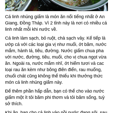
Cá linh nhúng giấm là món ăn nổi tiếng nhất ở An
Giang, Đồng Tháp. Vì 2 tỉnh này là nơi có nhiều cá
linh nhất mỗi khi nước về.
Cá linh làm sạch, bỏ ruột, chà sạch vảy. Kế tiếp là
ướp cá với các loại gia vị như muối, ớt băm, nước
mắm, hành lá, tiêu, đường. Nước giấm chua pha
với nước, đường, tiêu, muối, cho vị chua ngọt vừa
ăn. Ngoài ra, nước mắm nhĩ, ớt hiểm tươi và cac
loại rau ăn kèm như bông điên điển, rau muống,
chuối chát cũng không thể thiếu khi thưởng thức
món cá linh nhúng giấm này.
Để thêm phần hấp dẫn, bạn có thể cho vào nước
giấm một ít tỏi băm phi thơm và tỏi băm sống, tuỳ
sở thích.
Khi ăn, bạn cho cá linh vào nồi nước đang sôi, sau