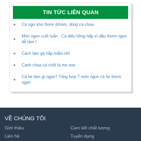
TIN TỨC LIÊN QUAN
Cá ngừ kho thơm (khóm, dứa) cà chua
Món ngon cuối tuần - Cá diêu hồng hấp xì dầu thơm ngon
dễ làm !
Cách làm gà hấp mắm nhĩ
Canh chua cá chốt lá me non
Cá he làm gì ngon? Tổng hợp 7 món ngon cá he thơm
ngon
VỀ CHÚNG TÔI
Giới thiệu
Cam kết chất lượng
Liên hệ
Tuyển dụng