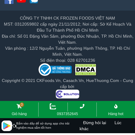
CÔNG TY TNHH CK FROZEN FOODS VIỆT NAM
MST: 0312059802 cấp ngày 21/11/2012; Nơi cấp: Sở Kế Hoạch Và
Đầu Tư Thành Phố Hồ Chí Minh
Địa chỉ: Số 01 Đặng Văn Sâm, phường Đức Nhuận, TP. Hồ Chí Minh,
Việt Nam.
Văn phòng : 12/2 Nguyễn Tuân, phường Hạnh Thông, TP. Hồ Chí
Minh, Việt Nam.
Số điện thoại: 028 62701236
Copyright © 2021 CKFoods.Vn, Casach.Vn, HueThuong.Com - Cung
cấp bởi
0
Giỏ hàng
0937352645
Hàng hot
Đừng hỏi lại
Lúc
Bấm vào đây để sử dụng app cho trải
nghiệm mua sắm tốt hơn
khác