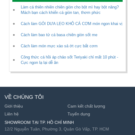
Làm cá thiên nhiên chiên giòn cho bột mì hay bột năng?
Mách bạn cách khiến cá giòn tan, thơm phức
Cách làm GỎI DƯA LEO KHÔ CÁ CƠM món ngon khai vị
Cách làm bao tử cá basa chiên giòn sốt me
Cách làm món mực xào sả ớt cực bắt cơm
Công thức cá hồi áp chảo sốt Teriyaki chỉ mất 10 phút -
Cực ngon lạ lại dễ ăn
VỀ CHÚNG TÔI
Giới thiệu
Cam kết chất lượng
Liên hệ
Tuyển dụng
SHOWROOM TẠI TP. HỒ CHÍ MINH
12/2 Nguyễn Tuân, Phường 3, Quận Gò Vấp, TP. HCM