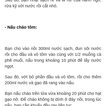
Sau đó, bạn nhặt sạch rễ và lá hư của hành ngò,
rửa kỹ với nước rồi cắt nhỏ.
- Nấu cháo tôm:
Bạn cho vào nồi 300ml nước sạch, đun sôi nước
rồi cho đầu và vỏ tôm vào cùng với 1/2 muỗng cà
phê muối, nấu trong khoảng 10 phút để lấy nước
ngọt.
Sau đó, vớt bỏ phần đầu và vỏ tôm, rồi cho thêm
200ml nước và gạo đã rang vào nấu.
Bạn nấu cháo trên lửa vừa khoảng 20 phút cho hạt
gạo nở. Để cháo không bị dính ở đáy nồi, trong lúc
nấu, bạn cần khuấy đều tay liên tục.