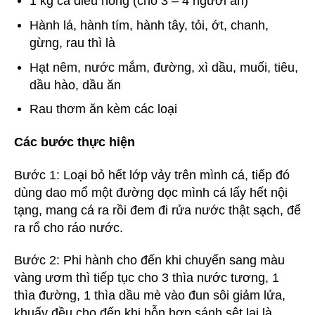
1 kg cá diêu hồng (cho 3 – 4 người ăn)
Hành lá, hành tím, hành tây, tỏi, ớt, chanh,
gừng, rau thì là
Hạt nêm, nước mắm, đường, xì dầu, muối, tiêu,
dầu hào, dầu ăn
Rau thơm ăn kèm các loại
Các bước thực hiện
Bước 1: Loại bỏ hết lớp vảy trên mình cá, tiếp đó
dùng dao mổ một đường dọc mình cá lấy hết nội
tạng, mang cá ra rồi đem đi rửa nước thật sạch, để
ra rổ cho ráo nước.
Bước 2: Phi hành cho đến khi chuyển sang màu
vàng ươm thì tiếp tục cho 3 thìa nước tương, 1
thìa đường, 1 thìa dầu mè vào đun sôi giảm lửa,
khuấy đều cho đến khi hỗn hợp sánh sệt lại là