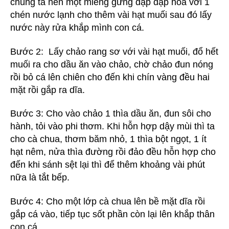
chúng ta nên một miếng gừng đập dập hòa với 1
chén nước lạnh cho thêm vài hạt muối sau đó lấy
nước này rửa khắp mình con cá.
Bước 2: Lấy chảo rang sơ với vài hạt muối, đổ hết
muối ra cho dầu ăn vào chảo, chờ chảo đun nóng
rồi bỏ cá lên chiên cho đến khi chín vàng đều hai
mặt rồi gắp ra dĩa.
Bước 3: Cho vào chảo 1 thìa dầu ăn, đun sôi cho
hành, tỏi vào phi thơm. Khi hỗn hợp dậy mùi thì ta
cho cà chua, thơm băm nhỏ, 1 thìa bột ngọt, 1 ít
hạt nêm, nửa thìa đường rồi đảo đều hỗn hợp cho
đến khi sánh sệt lại thì để thêm khoảng vài phút
nữa là tắt bếp.
Bước 4: Cho một lớp cà chua lên bề mặt dĩa rồi
gắp cá vào, tiếp tục sốt phần còn lại lên khắp thân
con cá.