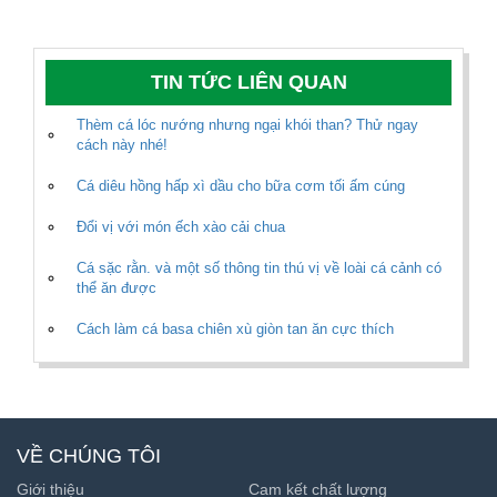
TIN TỨC LIÊN QUAN
Thèm cá lóc nướng nhưng ngại khói than? Thử ngay
cách này nhé!
Cá diêu hồng hấp xì dầu cho bữa cơm tối ấm cúng
Đổi vị với món ếch xào cải chua
Cá sặc rằn. và một số thông tin thú vị về loài cá cảnh có
thể ăn được
Cách làm cá basa chiên xù giòn tan ăn cực thích
VỀ CHÚNG TÔI
Giới thiệu
Cam kết chất lượng