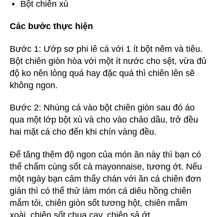
Bột chiên xù
Các bước thực hiện
Bước 1: Ướp sơ phi lê cá với 1 ít bột nêm và tiêu.
Bột chiên giòn hòa với một ít nước cho sệt, vừa đủ
độ ko nên lỏng quá hay đặc quá thì chiên lên sẽ
không ngon.
Bước 2: Nhúng cá vào bột chiên giòn sau đó áo
qua một lớp bột xù và cho vào chảo dầu, trở đều
hai mặt cá cho đến khi chín vàng đều.
Để tăng thêm độ ngon của món ăn này thì bạn có
thể chấm cùng sốt cà mayonnaise, tương ớt. Nếu
một ngày bạn cảm thấy chán với ăn cá chiên đơn
giản thì có thể thử làm món cá diêu hồng chiên
mắm tỏi, chiên giòn sốt tương hột, chiên mắm
xoài, chiên sốt chua cay, chiên sả ớt,…