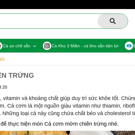
Cá sơ chế sẵn
Cá Kho 3 Miền - cá kho sẵn tiện lợi
NG
ÊN TRỨNG
8:20
 vitamin và khoáng chất giúp duy trì sức khỏe tốt. Chú
kẽm. Cá cơm là một nguồn giàu vitamin như thiamin, ribofl
 K. Những loại cá này cũng chứa chất béo và cholesterol t
 để thực hiện món Cá cơm mờm chiên trứng nhé.