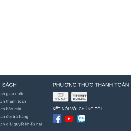
H SÁCH
PHƯƠNG THỨC THANH TOÁN
ách giao nhận
ch thanh toán
ách bảo mật
KẾT NỐI VỚI CHÚNG TÔI
ch đổi trả hàng
ch giải quyết khiếu nại