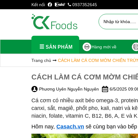
Kết nối
0937352645
SẢN PHẨM
Hàng mới về
Trang chủ
CÁCH LÀM CÁ CƠM MỜM CHIÊN TRỨ
CÁCH LÀM CÁ CƠM MỜM CHI
Phương Uyên Nguyễn Nguyên
6/5/2025 09:0
Cá cơm có nhiều axit béo omega-3, protein,
canxi, sắt, magiê, phốt pho, kali, natri và 
niacin, folate, vitamin C, B12, B6, A, E và
Hôm nay,
Casach.vn
sẽ cùng bạn vào bếp