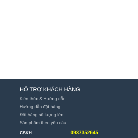
HỖ TRỢ KHÁCH HÀNG
Kiến thức & Hướng dẫn
Hướng dẫn đặt hàng
Đặt hàng số lượng lớn
Sản phẩm theo yêu cầu
0937352645
CSKH