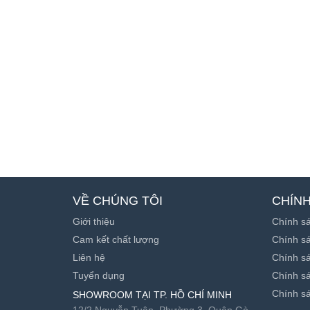
VỀ CHÚNG TÔI
CHÍN
Giới thiệu
Chính s
Cam kết chất lượng
Chính sá
Liên hệ
Chính s
Tuyển dụng
Chính sá
Chính sá
SHOWROOM TẠI TP. HỒ CHÍ MINH
12/2 Nguyễn Tuân, Phường 3, Quận Gò