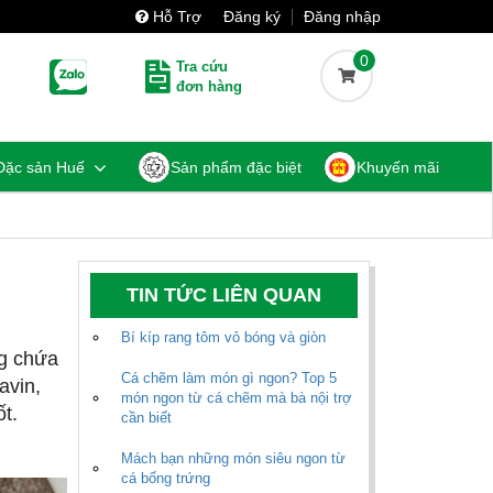
Hỗ Trợ
Đăng ký
Đăng nhập
0
Tra cứu
đơn hàng
Đặc sản Huế
Sản phẩm đặc biệt
Khuyến mãi
TIN TỨC LIÊN QUAN
Bí kíp rang tôm vỏ bóng và giòn
ng chứa
Cá chẽm làm món gì ngon? Top 5
avin,
món ngon từ cá chẽm mà bà nội trợ
ốt.
cần biết
Mách bạn những món siêu ngon từ
cá bống trứng